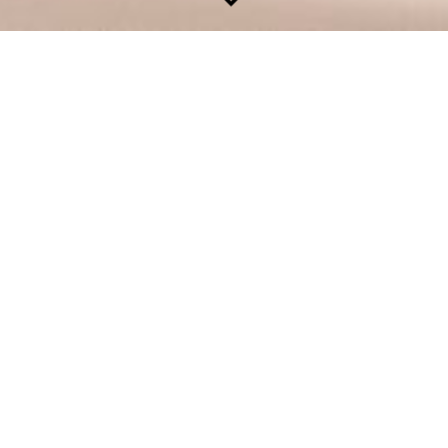
Sie erreichen mich unter +49 174 / 1702074 oder via
Kontaktformular und eMail: